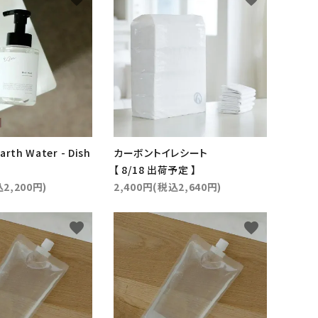
ベース手作り食材・
野菜・穀物食材
トイレ・消臭衛生
th Water - Dish
カーボントイレシート
l
【 8/18 出荷予定 】
2,200円)
2,400円(税込2,640円)
favorite
favorite