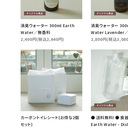
消臭ウォーター 300ml Earth
消臭ウォーター 300ml
Water／無香料
Water Lavend
2,400円(税込2,640円)
2,800円(税込3,08
favorite
キーワ
カテゴ
カーボントイレシート(お得な2個
● 送料無料！● 食
セット)
Earth Water - Dis