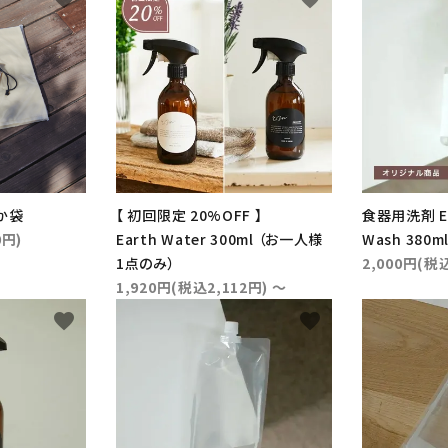
ふりかけ・
猫のおやつ
大理石シリーズ
サプリメント
お出かけ
Marble Works
オーナーズアイテム
か袋
【 初回限定 20%OFF 】
食器用洗剤 Ear
0円)
Earth Water 300ml （お一人様
Wash 380m
1点のみ）
2,000円(税込
1,920円(税込2,112円) ～
favorite
favorite