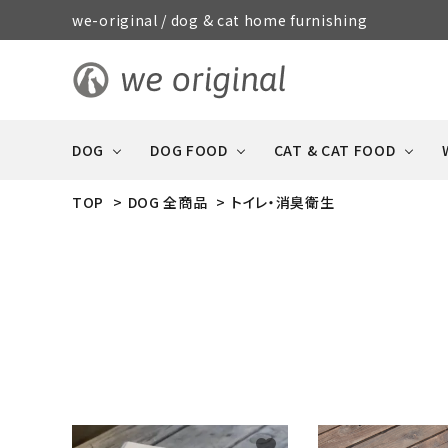
we-original / dog & cat home furnishing
DOG
DOG FOOD
CAT & CAT FOOD
TOP
>
DOG 全商品
>
トイレ・消臭衛生
STORY
R
CAT & CAT FOOD
DOG FOOD 全商品
犬や猫との暮らしの特集
DOG 全商品
全商品
おやつ（ジャーキー系・
消臭・ケア・
GOOD MANNERS DOG
ソーセージ）
防災用品
series
favorite