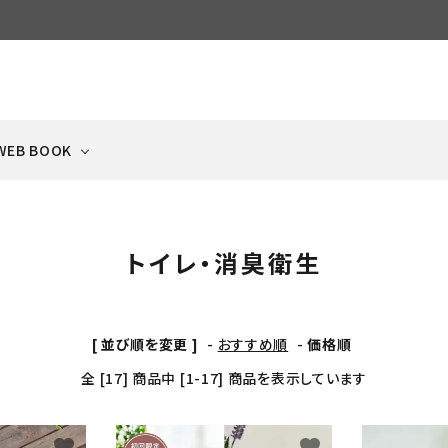
WEB BOOK
トイレ・消臭衛生
ECIPE
ケージ・サークル
NEWS
ドッグフード
猫ハウス・ベッド・
冷凍品
ペットゲート
フードボウル・食器
犬と猫の手作りごはん集
Scandinavian Pet
日々のお知らせ
（ドライ）
タオル・クッション
（クール便）
（飛び出し防止扉）
Cage
[ 並び順を変更 ]
-
おすすめ順
-
価格順
全 [17] 商品中 [1-17] 商品を表示しています
おやつ
キャットフード
猫のおもちゃ・雑貨
ふりかけ
（ビッツ系）
（ドライ）
BEYOND LINE
ベッド・タオル
favorite
favorite