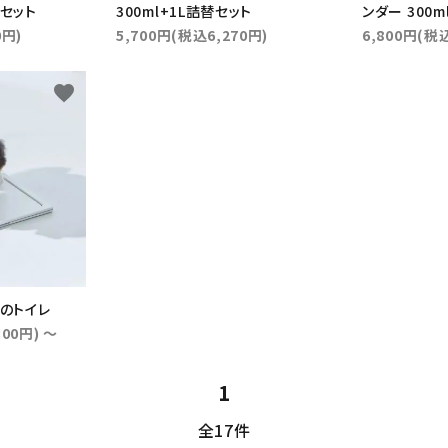
替セット
300ml+1L詰替セット
ンダー 300m
検索する
0円)
5,700円(税込6,270円)
6,800円(税込
favorite
 犬のトイレ
300円) ～
1
全17件