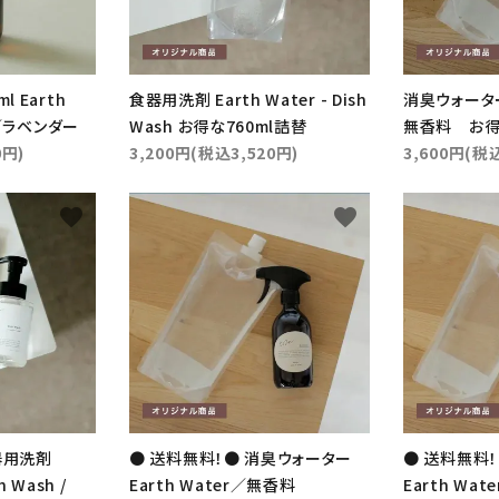
 Earth
食器用洗剤 Earth Water - Dish
消臭ウォーター 
er／ラベンダー
Wash お得な760ml詰替
無香料 お得
0円)
3,200円(税込3,520円)
3,600円(税込
favorite
favorite
ード
リー
器用洗剤
● 送料無料！● 消臭ウォーター
● 送料無料
h Wash /
Earth Water／無香料
Earth Wat