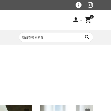
0
person
shopping_cart
search
レトルト食材
大理石シリーズ
ラグマット
ベース手作り食材・
冷凍品
野菜・穀物食材
（クール便）
フードボウル・食器
favorite
favorite