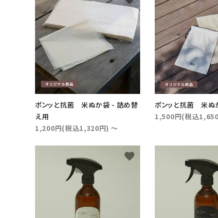
オイル・酢・サプリメント
レトルト食材
おもちゃ・
トレーニング用品
ケア用品・雑貨
ポンッと抗菌 米ぬか袋 - 詰め替
ポンッと抗菌 米ぬ
え用
1,500円(税込1,65
1,200円(税込1,320円) ～
favorite