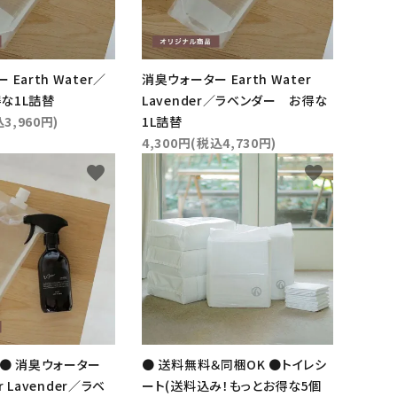
Earth Water／
消臭ウォーター Earth Water
な1L詰替
Lavender／ラベンダー お得な
3,960円)
1L詰替
4,300円(税込4,730円)
close
favorite
favorite
！● 消臭ウォーター
● 送料無料＆同梱OK ●トイレシ
er Lavender／ラベ
ート(送料込み！もっとお得な5個