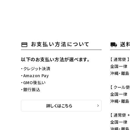
お支払い方法について
送
payment
local_shipping
以下のお支払い方法が選べます。
【 通常便 】
全国一律 
・クレジット決済
沖縄・離島 
・Amazon Pay
・GMO後払い
【 クール便
・銀行振込
全国一律 
沖縄・離島 
詳しくはこちら
【 通常便 
全国一律 
沖縄・離島 