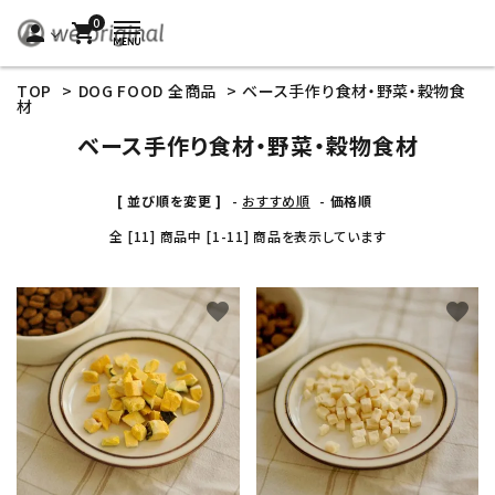
0
person
shopping_cart
TOP
>
DOG FOOD 全商品
>
ベース手作り食材・野菜・穀物食
材
ベース手作り食材・野菜・穀物食材
[ 並び順を変更 ]
-
おすすめ順
-
価格順
全 [11] 商品中 [1-11] 商品を表示しています
favorite
favorite