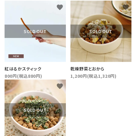
favorite
favorite
検索する
SOLD OUT
SOLD OUT
紅はるかスティック
乾燥野菜とおから
800円(税込880円)
1,200円(税込1,320円)
favorite
SOLD OUT