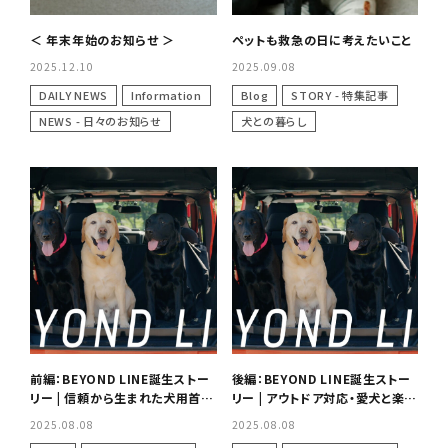
＜ 年末年始のお知らせ ＞
ペットも救急の日に考えたいこと
2025.12.10
2025.09.08
DAILY NEWS
Information
Blog
STORY - 特集記事
NEWS - 日々のお知らせ
犬との暮らし
前編：BEYOND LINE誕生ストー
後編：BEYOND LINE誕生ストー
リー | 信頼から生まれた犬用首
リー | アウトドア対応・愛犬と楽し
輪・リード開発の原点
む高機能首輪の進化
2025.08.08
2025.08.08