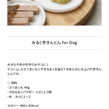
みるく芋きんとん for Dog
おせちや冬の手作りおやつに♪
マッシュしたさつまいもにやぎみるくを加えてなめらかに仕上げた芋きん
とんです。
◇ 材料
・さつまいも 40g
・
やぎみるくパウダー
小さじ1/3程
・水 大さじ1〜2
カロリー：約61.45Kcal