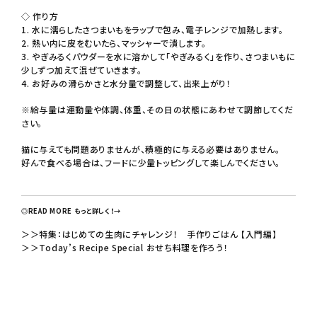
◇ 作り方
1. 水に濡らしたさつまいもをラップで包み、電子レンジで加熱します。
2. 熱い内に皮をむいたら、マッシャーで潰します。
3. やぎみるくパウダーを水に溶かして「やぎみるく」を作り、さつまいもに
少しずつ加えて混ぜていきます。
4. お好みの滑らかさと水分量で調整して、出来上がり！
※給与量は運動量や体調、体重、その日の状態にあわせて調節してくだ
さい。
猫に与えても問題ありませんが、積極的に与える必要はありません。
好んで食べる場合は、フードに少量トッピングして楽しんでください。
◎READ MORE もっと詳しく！→
＞＞
特集：はじめての生肉にチャレンジ！ 手作りごはん 【入門編】
＞＞
Today’s Recipe Special おせち料理を作ろう！