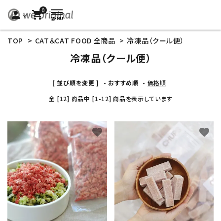
0
person
shopping_cart
TOP
>
CAT＆CAT FOOD 全商品
>
冷凍品（クール便）
冷凍品（クール便）
[ 並び順を変更 ]
-
おすすめ順
-
価格順
全 [12] 商品中 [1-12] 商品を表示しています
favorite
favorite