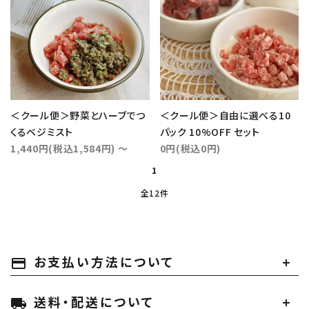
＜クール便＞野菜とハーブでつ
＜クール便＞自由に選べる10
くるベジミスト
パック 10%OFF セット
1,440円(税込1,584円) ～
0円(税込0円)
1
全12件
お支払い方法について
payment
送料・配送について
local_shipping