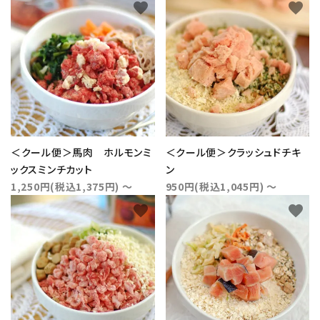
favorite
favorite
＜クール便＞馬肉 ホルモンミ
＜クール便＞クラッシュドチキ
ックスミンチカット
ン
1,250円(税込1,375円) ～
950円(税込1,045円) ～
favorite
favorite
close
キーワード