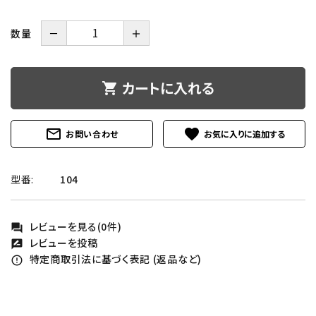
数量
－
＋
カートに入れる
shopping_cart
mail_outline
favorite
お問い合わせ
型番:
104
レビューを見る(0件)
forum
レビューを投稿
rate_review
特定商取引法に基づく表記 (返品など)
error_outline