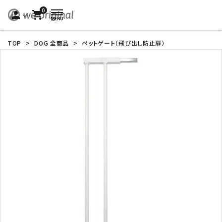
0
person
shopping_cart
TOP
>
DOG 全商品
>
ペットゲート（飛び出し防止扉）