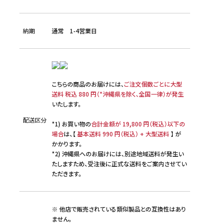
納期
通常 1-4営業日
こちらの商品のお届けには、
ご注文個数ごとに大型
送料 税込 880 円（*沖縄県を除く、全国一律）が発生
いたします。
配送区分
*1) お買い物の
合計金額が 19,800 円（税込）以下の
場合
は、【
基本送料 990 円（税込） + 大型送料
】 が
かかります。
*2) 沖縄県へのお届けには、別途地域送料が発生い
たしますため、受注後に正式な送料をご案内させてい
ただきます。
※ 他店で販売されている類似製品との互換性はあり
ません。