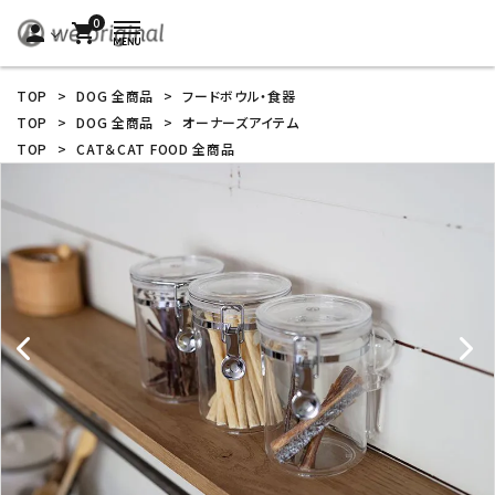
0
person
shopping_cart
TOP
>
DOG 全商品
>
フードボウル・食器
TOP
>
DOG 全商品
>
オーナーズアイテム
TOP
>
CAT＆CAT FOOD 全商品