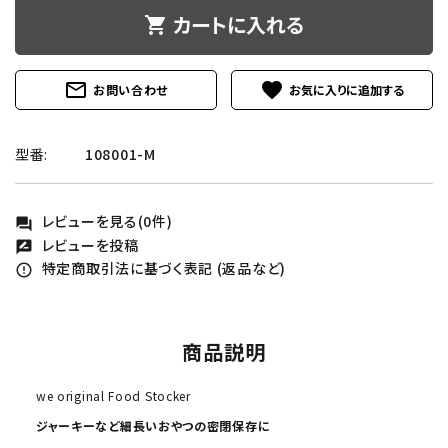
カートに入れる
shopping_cart
mail_outline
favorite
お問い合わせ
型番:
108001-M
レビューを見る(0件)
forum
レビューを投稿
rate_review
特定商取引法に基づく表記 (返品など)
error_outline
商品説明
we original Food Stocker
ジャーキーなど細長いおやつの密閉保存に