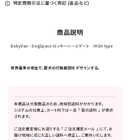
特定商取引法に基づく表記 (返品など)
error_outline
商品説明
BabyDan - DogSpace ロッキーハースゲート HIGH type
世界基準の安全で、愛犬の行動範囲をデザインする。
本商品は大型商品のため、地域別送料がかかります。
システムの仕様上、カート内では一旦 「 仮の送料 」 が表示
されます。
ご注文確定後にお送りする 「 ご注文確定メール 」 にて、お
届け地域に応じた正しい送料へ修正し、ご案内いたします。