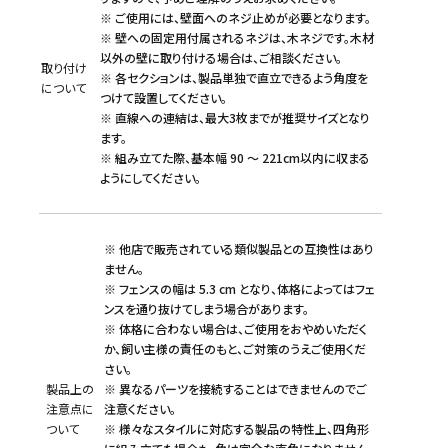
※ ご使用には、壁面へのネジ止めが必要となります。
※ 壁への固定用付属されるネジは、木ネジです。木材
以外の壁に取り付ける場合は、ご相談ください。
取り付け
※ 各セクションは、製品単独で直立できるよう角度を
について
つけて設置してください。
※ 直線への連結は、最大3枚までが推奨サイズとなり
ます。
※ 組み立てた際、基本幅 90 ～ 221cm以内に収まる
ようにしてください。
※ 他店で販売されている類似製品との互換性はあり
ません。
※ フェンスの幅は 5.3 cm となり、体格によってはフェ
ンスを通り抜けてしまう場合があります。
※ 体格に合わない場合は、ご使用をおやめいただく
か、飼い主様の責任のもと、ご対策のうえご使用くだ
さい。
製品上の
※ 異なるパーツを接続することはできませんのでご
注意点に
注意ください。
ついて
※ 様々なスタイルに対応する製品の特性上、四角形