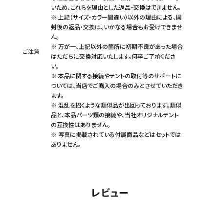
いため、これらを理由とした返品・交換はできません。
※ 上記（サイズ・カラー間違い）以外の理由による、開
封後の返品・交換は、いかなる場合もお受けできませ
ん。
※ 万が一、上記以外の箇所に初期不良があった場合
ご注意
はただちに交換対応いたします。何卒ご了承くださ
い。
※ 本品に関する接続やテントの取付等のサポートに
ついては、当店でご購入の場合のみとさせていただき
ます。
※ 混乱を招くような類似品が出回っております。類似
品と、本品パーツ類の接続や、当社オリジナルテント
の互換性はありません。
※ 写真に掲載されている付属商品などはセットでは
ありません。
レビュー