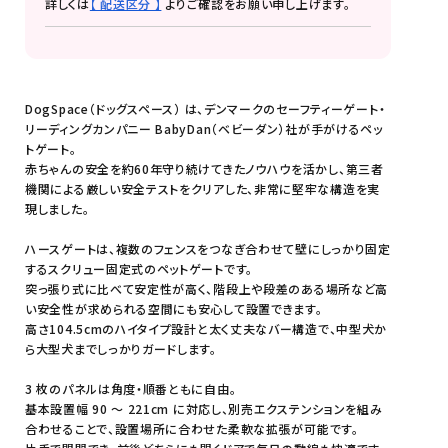
詳しくは
【 配送区分 】
よりご確認をお願い申し上げます。
DogSpace（ドッグスペース） は、デンマークのセーフティーゲート・
リーディングカンパニー BabyDan（ベビーダン）社が手がけるペッ
トゲート。
赤ちゃんの安全を約60年守り続けてきたノウハウを活かし、第三者
機関による厳しい安全テストをクリアした、非常に堅牢な構造を実
現しました。
ハースゲートは、複数のフェンスをつなぎ合わせて壁にしっかり固定
するスクリュー固定式のペットゲートです。
突っ張り式に比べて安定性が高く、階段上や段差のある場所など高
い安全性が求められる空間にも安心して設置できます。
高さ104.5cmのハイタイプ設計と太く丈夫なバー構造で、中型犬か
ら大型犬までしっかりガードします。
3 枚のパネルは角度・順番ともに自由。
基本設置幅 90 〜 221cm に対応し、別売エクステンションを組み
合わせることで、設置場所に合わせた柔軟な拡張が可能です。