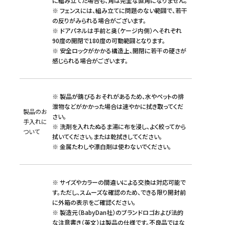
に組み立てた場合も、角は完全な直角になりません。
※ フェンスには、組み立てに問題のない範囲で、若干
の反りがみられる場合がございます。
※ ドアパネルは手前と奥（ケージ内側）へそれぞれ
90度の開閉で180度の可動範囲となります。
※ 安全ロックがかかる構造上、開閉に若干の硬さが
感じられる場合がございます。
※ 製品が錆びるおそれがあるため、水やペットの排
泄物などがかかった場合は速やかに拭き取ってくだ
製品のお
さい。
手入れに
※ 洗剤を入れたぬるま湯に布を浸し、よく絞ってから
ついて
拭いてください。または乾拭きしてください。
※ 金属たわしや漂白剤は使わないでください。
※ サイズやカラーの間違いによる交換は対応可能で
す。ただし、スムーズな確認のため、できる限り開封前
に外箱の表示をご確認ください。
※ 製造元（BabyDan社）のブランドロゴおよび法的
な注意書き（英文）は製品の仕様です。不良品ではな