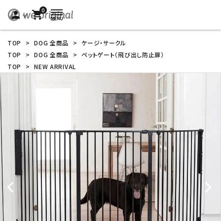
0
person
shopping_cart
TOP
>
DOG 全商品
>
ケージ・サークル
TOP
>
DOG 全商品
>
ペットゲート（飛び出し防止扉）
TOP
>
NEW ARRIVAL