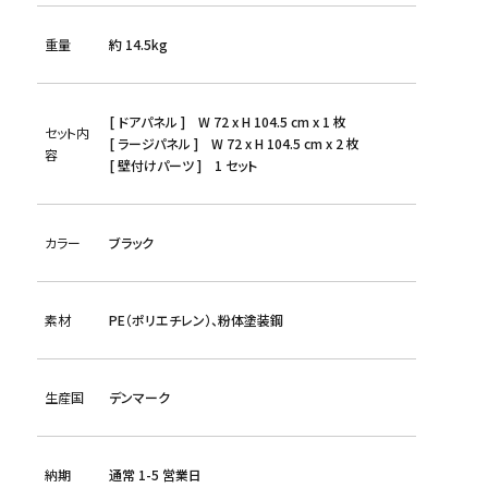
重量
約 14.5kg
[ ドアパネル ] W 72 x H 104.5 cm x 1 枚
セット内
[ ラージパネル ] W 72 x H 104.5 cm x 2 枚
容
[ 壁付けパーツ ] 1 セット
カラー
ブラック
素材
PE（ポリエチレン）、粉体塗装鋼
生産国
デンマーク
納期
通常 1-5 営業日