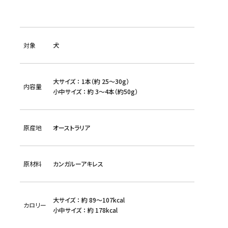
対象
犬
大サイズ ： 1本（約 25～30g）
内容量
小中サイズ ： 約 3～4本（約50g）
原産地
オーストラリア
原材料
カンガルーアキレス
大サイズ ： 約 89～107kcal
カロリー
小中サイズ ： 約 178kcal