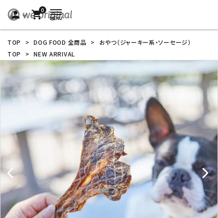
0
person
shopping_cart
TOP
>
DOG FOOD 全商品
>
おやつ（ジャーキー系・ソーセージ）
TOP
>
NEW ARRIVAL