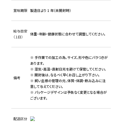
賞味期限
製造日より 1 年（未開封時）
給与目安
体重・年齢・健康状態に合わせて調整してください。
（１日）
※ 手作業での加工の為、サイズ、形や色にバラつきが
あります。
※ 湿気・高温・直射日光を避けて保管してください。
※ 開封後は、なるべく早くお召し上がり下さい。
備考
※ 飼い主様の管理の元、体質・体調・飲み込みに注
意して与えてください。
※ パッケージデザインは予告なく変更となる場合が
ございます。
配送区分