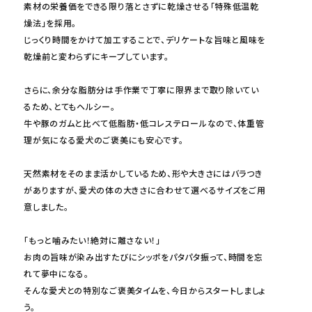
素材の栄養価をできる限り落とさずに乾燥させる「特殊低温乾
燥法」を採用。
じっくり時間をかけて加工することで、デリケートな旨味と風味を
乾燥前と変わらずにキープしています。
さらに、余分な脂肪分は手作業で丁寧に限界まで取り除いてい
るため、とてもヘルシー。
牛や豚のガムと比べて低脂肪・低コレステロールなので、体重管
理が気になる愛犬のご褒美にも安心です。
天然素材をそのまま活かしているため、形や大きさにはバラつき
がありますが、愛犬の体の大きさに合わせて選べるサイズをご用
意しました。
「もっと噛みたい！絶対に離さない！」
お肉の旨味が染み出すたびにシッポをパタパタ振って、時間を忘
れて夢中になる。
そんな愛犬との特別なご褒美タイムを、今日からスタートしましょ
う。