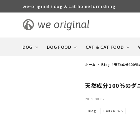
we-original / dog & cat home furnishing
DOG
DOG FOOD
CAT & CAT FOOD
ホーム
Blog
天然成分100
天然成分100％のダ
STORY
R
CAT & CAT FOOD
DOG FOOD 全商品
犬や猫との暮らしの特集
DOG 全商品
全商品
2019.08.07
Blog
DAILY NEWS
おやつ（ジャーキー系・
消臭・ケア・
GOOD MANNERS DOG
ソーセージ）
防災用品
series