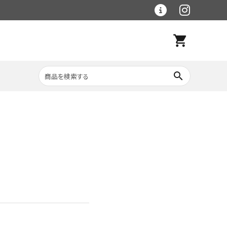
shopping_cart
search
レトルト食材
大理石シリーズ
ラグマット
ベース手作り食材・
冷凍品
野菜・穀物食材
（クール便）
フードボウル・食器