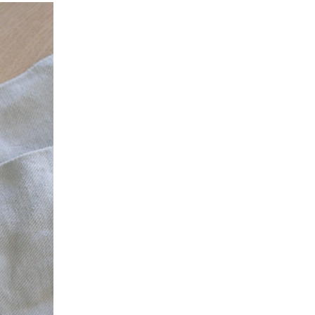
ベース手作り食材・
野菜・穀物食材
トイレ・消臭衛生