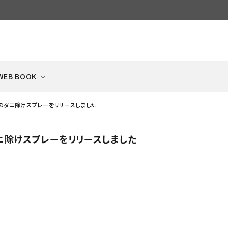
WEB BOOK
％のダニ除けスプレーをリリースしました
ニ除けスプレーをリリースしました
ECIPE
ケージ・サークル
NEWS
ドッグフード
ベッド・タオル・
冷凍品
ペットゲート
フードボウル・食器
犬と猫の手作りごはん集
Scandinavian Pet
日々のお知らせ
（ドライ）
クッション
（クール便）
（飛び出し防止扉）
Cage
おやつ
キャットフード
猫のおもちゃ・雑貨
ふりかけ
（ビッツ系）
（ドライ）
BEYOND LINE
ベッド・タオル