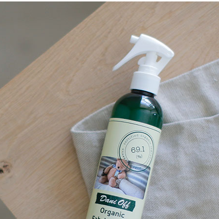
ふりかけ・
猫のおやつ
大理石シリーズ
サプリメント
お出かけ
Marble Works
オーナーズアイテム