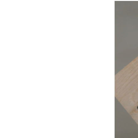
オイル・酢・サプリメント
レトルト食材
おもちゃ・
トレーニング用品
ケア用品・雑貨