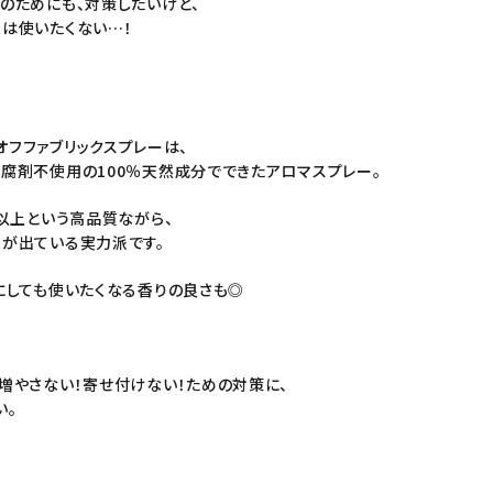
のためにも、対策したいけど、
は使いたくない…！
オフファブリックスプレー
は、
腐剤不使用の100％天然成分でできたアロマスプレー。
%以上という高品質ながら、
果が出ている実力派です。
にしても使いたくなる香りの良さも◎
増やさない！寄せ付けない！ための対策に、
い。