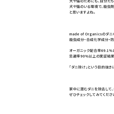
犬や猫のためにも、自分たち
犬や猫のいる環境で、殺虫剤
と思いますよね。
made of Organicsの
ダニ
殺虫成分・合成化学成分・防
オーガニック配合率69.1
忌避率90%以上の実証結
「ダニ除け」という目的抜き
家中に潜むダニを除去して、
ぜひチェックしてみてくださ