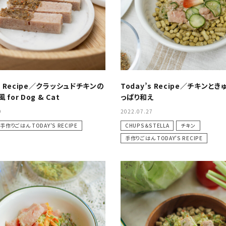
ふりかけ・
猫のおやつ
大理石シリーズ
サプリメント
お出かけ
Marble Works
オーナーズアイテム
’s Recipe／クラッシュドチキンの
Today’s Recipe／チキンと
for Dog & Cat
っぱり和え
9
2022.07.27
手作りごはん TODAY'S RECIPE
CHUPS＆STELLA
チキン
手作りごはん TODAY'S RECIPE