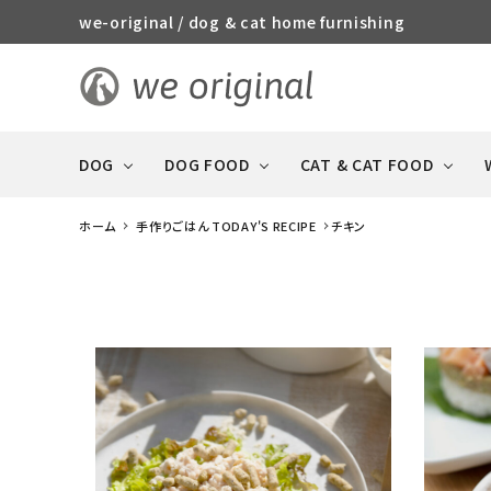
we-original / dog & cat home furnishing
DOG
DOG FOOD
CAT & CAT FOOD
ホーム
手作りごはん TODAY'S RECIPE
チキン
STORY
R
CAT & CAT FOOD
DOG FOOD 全商品
犬や猫との暮らしの特集
DOG 全商品
全商品
おやつ（ジャーキー系・
消臭・ケア・
GOOD MANNERS DOG
ソーセージ）
防災用品
series