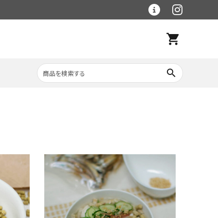
shopping_cart
search
レトルト食材
大理石シリーズ
ラグマット
ベース手作り食材・
冷凍品
野菜・穀物食材
（クール便）
フードボウル・食器