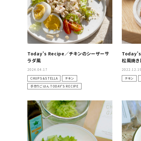
オイル・酢・サプリメント
レトルト食材
おもちゃ・
トレーニング用品
ケア用品・雑貨
Today’s Recipe／チキンのシーザーサ
Today
ラダ風
松風焼き風 
2024.04.17
2022.12.1
CHUPS＆STELLA
チキン
チキン
手作りごはん TODAY'S RECIPE