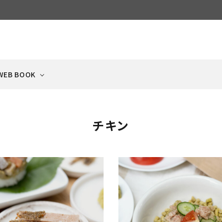
WEB BOOK
チキン
ECIPE
ケージ・サークル
NEWS
ドッグフード
ベッド・タオル・
冷凍品
ペットゲート
フードボウル・食器
犬と猫の手作りごはん集
Scandinavian Pet
日々のお知らせ
（ドライ）
クッション
（クール便）
（飛び出し防止扉）
Cage
おやつ
キャットフード
猫のおもちゃ・雑貨
ふりかけ
（ビッツ系）
（ドライ）
BEYOND LINE
ベッド・タオル