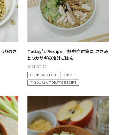
ベース手作り食材・
野菜・穀物食材
トイレ・消臭衛生
きゅうりのさ
Today’s Recipe／熱中症対策に！ささみ
とワカサギの冷汁ごはん
2021.07.20
CHUPS＆STELLA
チキン
手作りごはん TODAY'S RECIPE