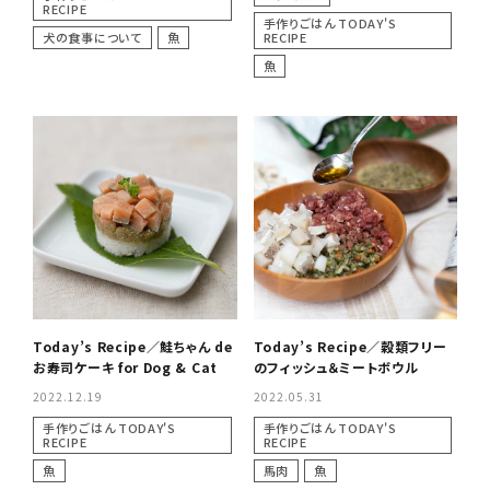
RECIPE
手作りごはん TODAY'S
犬の食事について
魚
RECIPE
魚
Today’s Recipe／鮭ちゃん de
Today’s Recipe／穀類フリー
お寿司ケーキ for Dog & Cat
のフィッシュ＆ミートボウル
2022.12.19
2022.05.31
手作りごはん TODAY'S
手作りごはん TODAY'S
RECIPE
RECIPE
魚
馬肉
魚