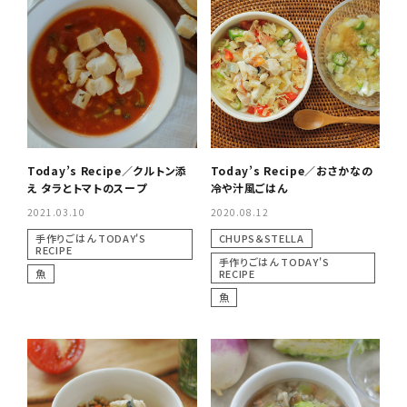
Today’s Recipe／クルトン添
Today’s Recipe／おさかなの
え タラとトマトのスープ
冷や汁風ごはん
2021.03.10
2020.08.12
手作りごはん TODAY'S
CHUPS＆STELLA
RECIPE
手作りごはん TODAY'S
魚
RECIPE
魚