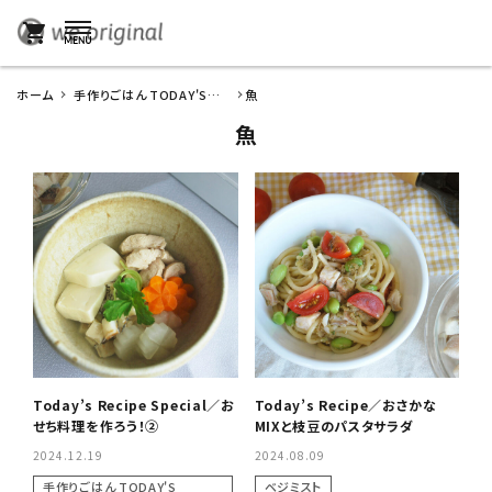
shopping_cart
ホーム
手作りごはん TODAY'S
魚
RECIPE
魚
Today’s Recipe Special／お
Today’s Recipe／おさかな
せち料理を作ろう！②
MIXと枝豆のパスタサラダ
2024.12.19
2024.08.09
手作りごはん TODAY'S
ベジミスト