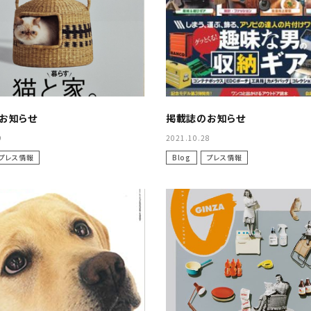
ふりかけ・
猫のおやつ
大理石シリーズ
サプリメント
お出かけ
Marble Works
オーナーズアイテム
お知らせ
掲載誌のお知らせ
9
2021.10.28
プレス情報
Blog
プレス情報