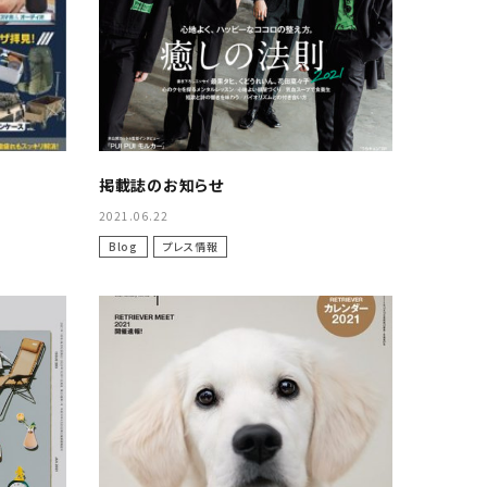
ベース手作り食材・
野菜・穀物食材
トイレ・消臭衛生
掲載誌のお知らせ
2021.06.22
Blog
プレス情報