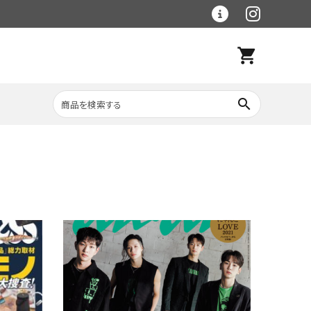
shopping_cart
search
レトルト食材
大理石シリーズ
ラグマット
ベース手作り食材・
冷凍品
野菜・穀物食材
（クール便）
フードボウル・食器