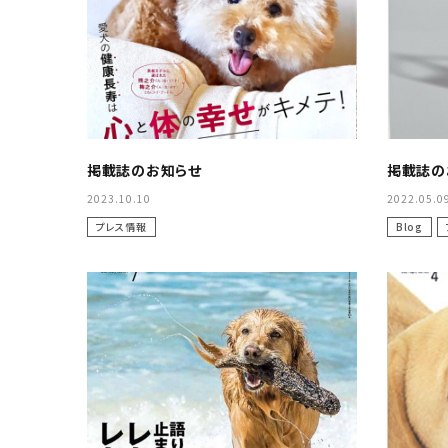
オイル・酢・サプリメント
レトルト食材
おもちゃ・
トレーニング用品
ケア用品・雑貨
掲載誌のお知らせ
掲載誌の
2023.10.10
2022.05.0
プレス情報
Blog