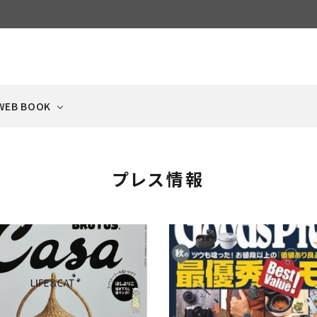
WEB BOOK
プレス情報
ECIPE
ケージ・サークル
NEWS
ドッグフード
ベッド・タオル・
冷凍品
ペットゲート
フードボウル・食器
犬と猫の手作りごはん集
Scandinavian Pet
日々のお知らせ
（ドライ）
クッション
（クール便）
（飛び出し防止扉）
Cage
おやつ
キャットフード
猫のおもちゃ・雑貨
ふりかけ
（ビッツ系）
（ドライ）
BEYOND LINE
ベッド・タオル