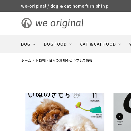
we-original / dog & cat home furnishing
DOG
DOG FOOD
CAT & CAT FOOD
ホーム
NEWS - 日々のお知らせ
プレス情報
STORY
R
CAT & CAT FOOD
DOG FOOD 全商品
犬や猫との暮らしの特集
DOG 全商品
全商品
おやつ（ジャーキー系・
消臭・ケア・
GOOD MANNERS DOG
ソーセージ）
防災用品
series