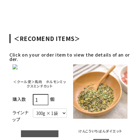
＜RECOMEND ITEMS＞
Click on your order item to view the details of an or
der.
＜クール便＞馬肉 ホルモンミッ
クスミンチカット
個
購入数
ラインナ
ップ
けんこういちばんダイエット