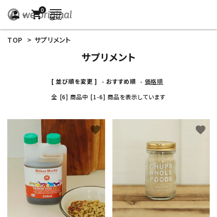
0
person
shopping_cart
TOP
>
サプリメント
サプリメント
[ 並び順を変更 ]
-
おすすめ順
-
価格順
全 [6] 商品中 [1-6] 商品を表示しています
favorite
favorite