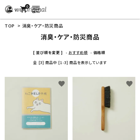
0
person
shopping_cart
TOP
>
消臭・ケア・防災商品
消臭・ケア・防災商品
[ 並び順を変更 ]
-
おすすめ順
-
価格順
全 [3] 商品中 [1-3] 商品を表示しています
favorite
favorite