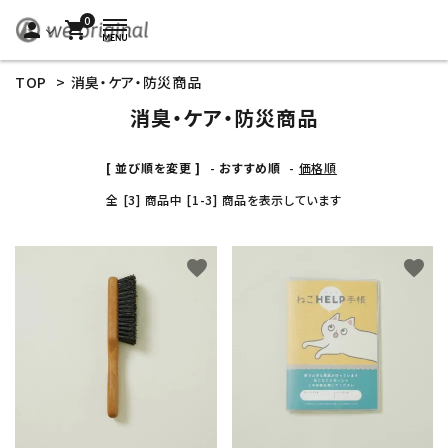
0
person
shopping_cart
TOP
>
消臭・ケア・防災商品
消臭・ケア・防災商品
[ 並び順を変更 ]
-
おすすめ順
-
価格順
全 [3] 商品中 [1-3] 商品を表示しています
favorite
favorite