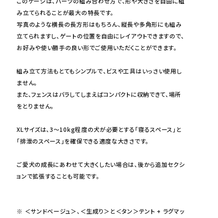
このケージは、パーツの組み合わせ方で、形や大きさを自由に組
み立てられることが最大の特長です。
写真のような横長の長方形はもちろん、縦長や多角形にも組み
立てられますし、ゲートの位置を自由にレイアウトできますので、
お好みや使い勝手の良い形でご使用いただくことができます。
組み立て方法もとてもシンプルで、ビスや工具はいっさい使用し
ません。
また、フェンスはバラしてしまえばコンパクトに収納できて、場所
をとりません。
XLサイズは、3～10kg程度の犬が必要とする「寝るスペース」と
「排泄のスペース」を確保できる適度な大きさです。
ご愛犬の成長にあわせて大きくしたい場合は、後から追加セクシ
ョンで拡張することも可能です。
※ ＜サンドベージュ＞、＜生成り＞と＜タン＞テント + ラグマッ