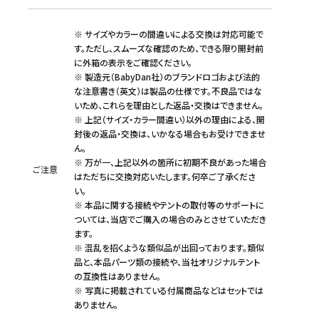
※ サイズやカラーの間違いによる交換は対応可能で
す。ただし、スムーズな確認のため、できる限り開封前
に外箱の表示をご確認ください。
※ 製造元（BabyDan社）のブランドロゴおよび法的
な注意書き（英文）は製品の仕様です。不良品ではな
いため、これらを理由とした返品・交換はできません。
※ 上記（サイズ・カラー間違い）以外の理由による、開
封後の返品・交換は、いかなる場合もお受けできませ
ん。
※ 万が一、上記以外の箇所に初期不良があった場合
ご注意
はただちに交換対応いたします。何卒ご了承くださ
い。
※ 本品に関する接続やテントの取付等のサポートに
ついては、当店でご購入の場合のみとさせていただき
ます。
※ 混乱を招くような類似品が出回っております。類似
品と、本品パーツ類の接続や、当社オリジナルテント
の互換性はありません。
※ 写真に掲載されている付属商品などはセットでは
ありません。