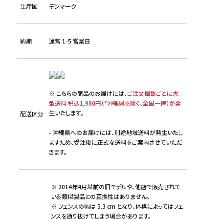
生産国
デンマーク
納期
通常 1-5 営業日
※ こちらの商品のお届けには、
ご注文個数ごとに大
型送料 税込1,980円（*沖縄県を除く、全国一律）が発
生
いたします。
配送区分
- 沖縄県へのお届けには、別途地域送料が発生いたし
ますため、受注後に正式な送料をご案内させていただ
きます。
※ 2014年4月以前の旧モデルや、他店で販売されて
いる類似製品との互換性はありません。
※ フェンスの幅は 5.3 cm となり、体格によってはフェ
ンスを通り抜けてしまう場合があります。