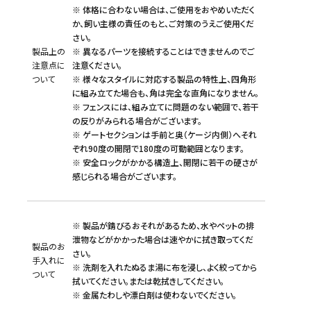
※ 体格に合わない場合は、ご使用をおやめいただく
か、飼い主様の責任のもと、ご対策のうえご使用くだ
さい。
製品上の
※ 異なるパーツを接続することはできませんのでご
注意点に
注意ください。
ついて
※ 様々なスタイルに対応する製品の特性上、四角形
に組み立てた場合も、角は完全な直角になりません。
※ フェンスには、組み立てに問題のない範囲で、若干
の反りがみられる場合がございます。
※ ゲートセクションは手前と奥（ケージ内側）へそれ
ぞれ90度の開閉で180度の可動範囲となります。
※ 安全ロックがかかる構造上、開閉に若干の硬さが
感じられる場合がございます。
※ 製品が錆びるおそれがあるため、水やペットの排
泄物などがかかった場合は速やかに拭き取ってくだ
製品のお
さい。
手入れに
※ 洗剤を入れたぬるま湯に布を浸し、よく絞ってから
ついて
拭いてください。または乾拭きしてください。
※ 金属たわしや漂白剤は使わないでください。