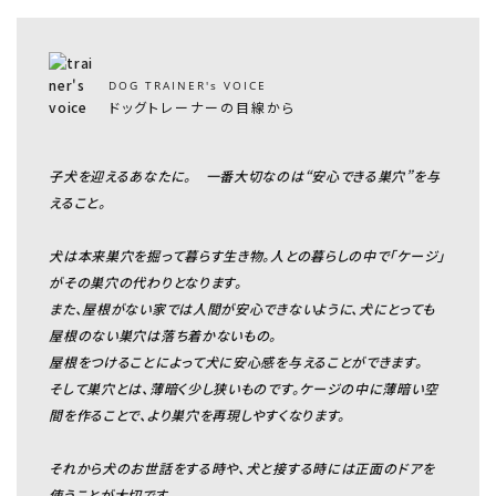
DOG TRAINER's VOICE
ドッグトレーナーの目線から
子犬を迎えるあなたに。 一番大切なのは“安心できる巣穴”を与
えること。
犬は本来巣穴を掘って暮らす生き物。人との暮らしの中で「ケージ」
がその巣穴の代わりとなります。
また、屋根がない家では人間が安心できないように、犬にとっても
屋根のない巣穴は落ち着かないもの。
屋根をつけることによって犬に安心感を与えることができます。
そして巣穴とは、薄暗く少し狭いものです。ケージの中に薄暗い空
間を作ることで、より巣穴を再現しやすくなります。
それから犬のお世話をする時や、犬と接する時には正面のドアを
使うことが大切です。