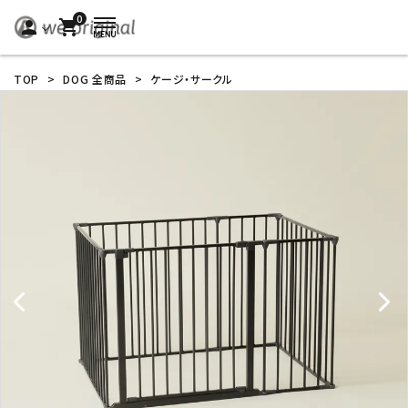
0
person
shopping_cart
TOP
>
DOG 全商品
>
ケージ・サークル