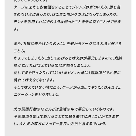
ケージの上からお世話をすることでジャンプ癖がついたり、落ち着
きのない犬に育ったり、はたまた怖がりの犬になってしまったり。
テントを活用すればそのような困ったことを予め防ぐことができま
す。
また、お家に来たばかりの犬は、不安からケージに入れると吠える
ことも。
かまってしまったり、出してあげると吠え癖が悪化しますので、危険
性がなければ吠えている間は無視をしましょう。
決して犬を叱ったりしてはいけません。大抵は1週間ほどでお家に
慣れて吠えなくなります。
そして吠えていない時にこそ、ケージから出してやりたくさんコミュ
ニケーションをとりましょう。
犬の問題行動のほとんどは生活の中で悪化していくものです。
予め環境を整えてあげることで問題を未然に防ぐことができます
し、人と犬の双方にとって一番良い方法と言えるでしょう。