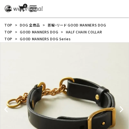
0
person
shopping_cart
TOP
>
DOG 全商品
>
首輪・リード GOOD MANNERS DOG
TOP
>
GOOD MANNERS DOG
>
HALF CHAIN COLLAR
TOP
>
GOOD MANNERS DOG Series