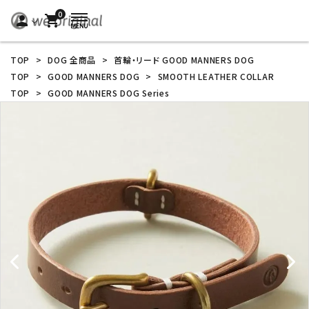
0
person
shopping_cart
TOP
>
DOG 全商品
>
首輪・リード GOOD MANNERS DOG
TOP
>
GOOD MANNERS DOG
>
SMOOTH LEATHER COLLAR
TOP
>
GOOD MANNERS DOG Series