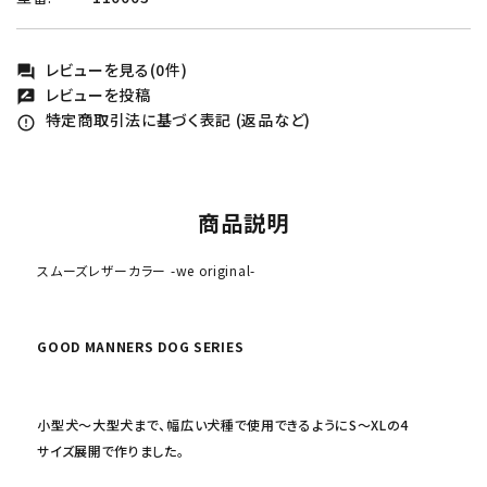
レビューを見る(0件)
forum
レビューを投稿
rate_review
特定商取引法に基づく表記 (返品など)
error_outline
商品説明
スムーズレザーカラー -we original-
GOOD MANNERS DOG SERIES
小型犬〜大型犬まで、幅広い犬種で使用できるようにS〜XLの4
サイズ展開で作りました。