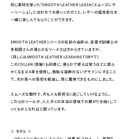
同じ素材を使った「SMOOTH LEATHER LEASH（スムーズレザ
ーリーシュ）」と合わせてお使いいただくと、レザーの経年変化を
一緒に楽しんでもらうことができます。
SMOOTH LEATHERシリーズの名前の由来は、盲導犬訓練士の
多和田さんの滑らかなリードさばきからきていますが、
（詳しくはSMOOTH LEATHER LEASHのSTORYで）
このCOLLAR（首輪）も同様に、滑らかで使えば使うほどに柔ら
かくなるヌメ革を使用し、無駄な装飾のないデザインにすること
で、犬の首への負担を軽減し、常に着用できるものにしました。
スムーズな動作で、犬も人も負担なく過ごしていけるように。
これらのツールが、人と犬との本当の意味での繋がりを強くして
いくものとなればと願っています。
＜ モデル ＞
- フラットコーテッド・レトリバー ： 体重 約 32kg / 首周り