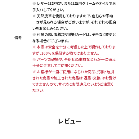
※ レザーは乾拭き、または革用クリームやオイルでお
手入れしてください。
※ 天然皮革を使用しておりますので、色むらや不均
一さが見られる場合がございますが、それぞれの風合
いをお楽しみください。
※ 付属の箱、巾着袋や説明カードは、予告なく変更と
備考
なる場合がございます。
※ 本品は安全を十分に考慮した上で製作しておりま
すが、100%を保証する物ではありません。
※ パーツの破損や、予期せぬ事故など万が一に備え
十分に注意してご使用ください。
※ お客様が一度ご使用になられた商品、汚損・破損
された商品や加工された商品は 返品・交換 はお受け
できませんので、サイズにお間違えないようご注意く
ださい。
レビュー