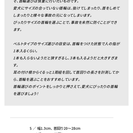
そ、首輪選びは慎重に行いたいものです。
愛犬にサイズの合っていない首輪は、抜けてしまったり、首をしめて
しまったりと様々な事故の元になってしまいます。
ぴったりサイズの首輪を選ぶことで、事故を未然に防ぐことができ
ます。
ベルトタイプのサイズ選びの目安は、首輪をつけた状態で人の指が
1本入るくらい。
1本も入らないようだと狭すぎるし、3本も入るようだと大きすぎま
す。
耳の付け根からぐるっと1周紐を回して首回りの長さを計測してか
ら、首輪を選ぶことをおすすめしています。
首輪選びのポイントをしっかりと押さえて、愛犬にぴったりの首輪
を選びましょう！
S ／ 幅1.3cm、 首回り20～28cm