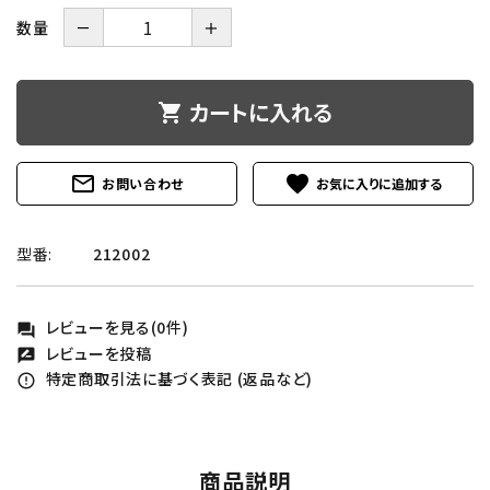
数量
－
＋
カートに入れる
shopping_cart
mail_outline
favorite
お問い合わせ
型番:
212002
レビューを見る(0件)
forum
レビューを投稿
rate_review
特定商取引法に基づく表記 (返品など)
error_outline
商品説明