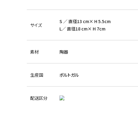
S ／ 直径13 cm× H 5.5cm
サイズ
L／ 直径18 cm× H 7cm
素材
陶器
生産国
ポルトガル
配送区分