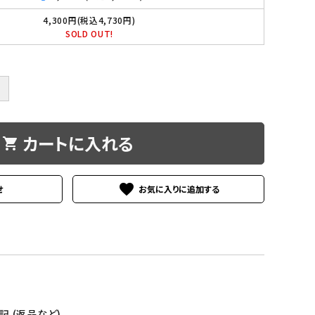
ベース手作り食材・
4,300円(税込4,730円)
SOLD OUT!
野菜・穀物食材
トイレ・消臭衛生
＋
カートに入れる
shopping_cart
favorite
せ
 (返品など)