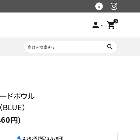
0
person
shopping_cart
search
 フードボウル
レトルト食材
大理石シリーズ
ラグマット
（BLUE）
860円)
ベース手作り食材・
冷凍品
野菜・穀物食材
（クール便）
フードボウル・食器
2,600円(税込2,860円)