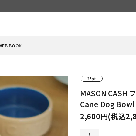
WEB BOOK
25pt
ECIPE
ケージ・サークル
NEWS
ドッグフード
猫ハウス・ベッド・
冷凍品
MASON CASH
ペットゲート
フードボウル・食器
犬と猫の手作りごはん集
Scandinavian Pet
日々のお知らせ
（ドライ）
タオル・クッション
（クール便）
（飛び出し防止扉）
Cage
Cane Dog Bowl
2,600円(税込2,
おやつ
キャットフード
猫のおもちゃ・雑貨
ふりかけ
（ビッツ系）
（ドライ）
BEYOND LINE
ベッド・タオル
S