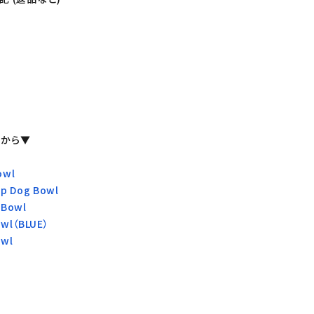
らから▼
owl
p Dog Bowl
 Bowl
owl（BLUE）
owl