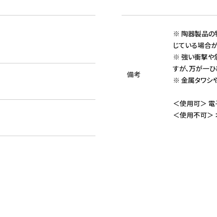
※ 陶器製品の特
じている場合が
※ 強い衝撃
すが、万が一ひ
備考
※ 金属タワシ
＜使用可＞ 電
＜使用不可＞ 