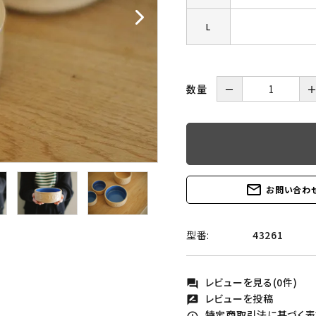
ふりかけ・
L
猫のおやつ
大理石シリーズ
サプリメント
お出かけ
Marble Works
数量
－
オーナーズアイテム
mail_outline
お問い合わ
型番:
43261
レビューを見る(0件)
forum
レビューを投稿
rate_review
特定商取引法に基づく表記