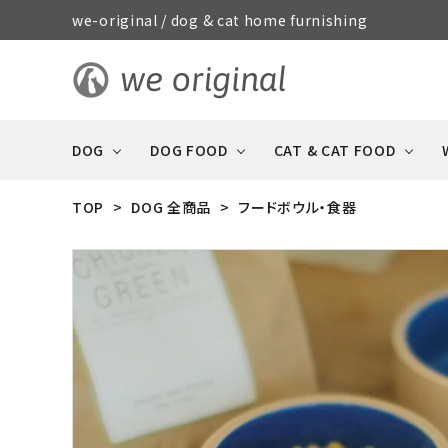
we-original / dog & cat home furnishing
DOG
DOG FOOD
CAT & CAT FOOD
TOP
>
DOG 全商品
>
フードボウル・食器
STORY
R
CAT & CAT FOOD
DOG FOOD 全商品
犬や猫との暮らしの特集
DOG 全商品
全商品
おやつ（ジャーキー系・
消臭・ケア・
GOOD MANNERS DOG
ソーセージ）
防災用品
series