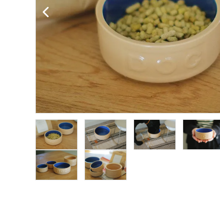
オイル・酢・サプリメント
レトルト食材
おもちゃ・
トレーニング用品
ケア用品・雑貨