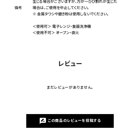
生じる場合がございますが、万が一ひび割れが生じた
備考
場合は、ご使用を中止してください。
※ 金属タワシや磨き粉は使用しないでください。
＜使用可＞ 電子レンジ・食器洗浄機
＜使用不可＞ オーブン・直火
レビュー
まだレビューがありません。
rate_review
この商品のレビューを投稿する