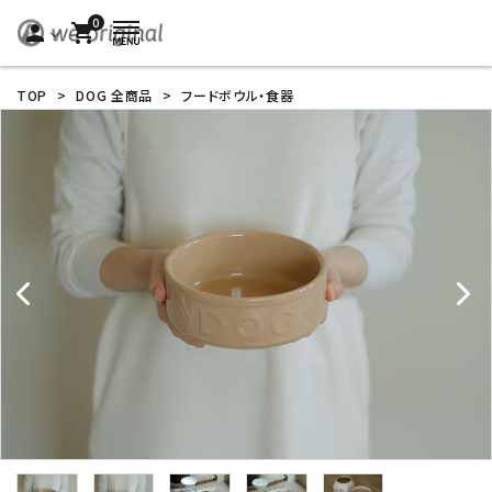
0
person
shopping_cart
TOP
>
DOG 全商品
>
フードボウル・食器