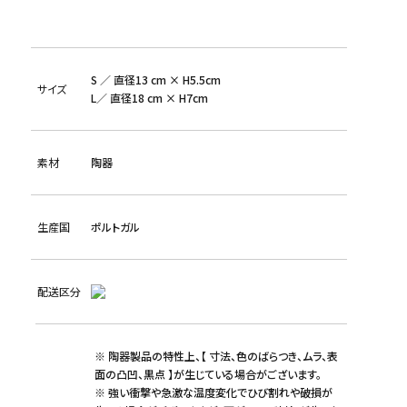
S ／ 直径13 cm × H5.5cm
サイズ
L／ 直径18 cm × H7cm
素材
陶器
生産国
ポルトガル
配送区分
※ 陶器製品の特性上、【 寸法、色のばらつき、ムラ、表
面の凸凹、黒点 】が生じている場合がございます。
※ 強い衝撃や急激な温度変化でひび割れや破損が