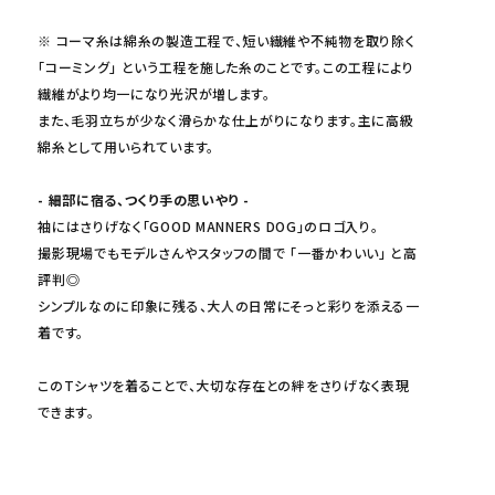
※ コーマ糸は綿糸の製造工程で、短い繊維や不純物を取り除く
「コーミング」 という工程を施した糸のことです。この工程により
繊維がより均一になり光沢が増します。
また、毛羽立ちが少なく滑らかな仕上がりになります。主に高級
綿糸として用いられています。
- 細部に宿る、つくり手の思いやり -
袖にはさりげなく「GOOD MANNERS DOG」のロゴ入り。
撮影現場でもモデルさんやスタッフの間で 「一番かわいい」 と高
評判◎
シンプルなのに印象に残る、大人の日常にそっと彩りを添える一
着です。
このTシャツを着ることで、大切な存在との絆をさりげなく表現
できます。