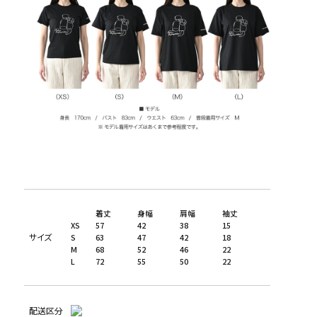
着丈
身幅
肩幅
袖丈
XS
57
42
38
15
サイズ
S
63
47
42
18
M
68
52
46
22
L
72
55
50
22
配送区分