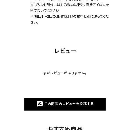
※ プリント部分にはもみ洗いは避け、直接アイロンを
当てないでください。
※ 初回1～2回の洗濯では他の衣料と別に洗ってくだ
さい。
レビュー
まだレビューがありません。
rate_review
この商品のレビューを投稿する
おすすめ商品