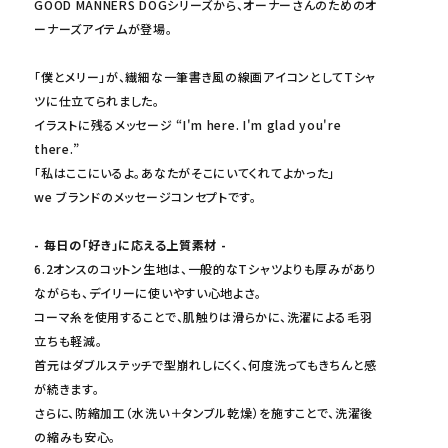
GOOD MANNERS DOGシリーズから、オーナーさんのためのオ
ーナーズアイテムが登場。
「僕とメリー」が、繊細な一筆書き風の線画アイコンとしてTシャ
ツに仕立てられました。
イラストに残るメッセージ “I'm here. I'm glad you're
there.”
「私はここにいるよ。あなたがそこにいてくれてよかった」
we ブランドのメッセージコンセプトです。
- 毎日の「好き」に応える上質素材 -
6.2オンスのコットン生地は、一般的なTシャツよりも厚みがあり
ながらも、デイリーに使いやすい心地よさ。
コーマ糸を使用することで、肌触りは滑らかに、洗濯による毛羽
立ちも軽減。
首元はダブルステッチで型崩れしにくく、何度洗ってもきちんと感
が続きます。
さらに、防縮加工（水洗い＋タンブル乾燥）を施すことで、洗濯後
の縮みも安心。