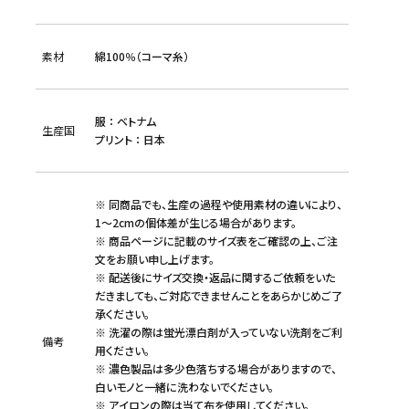
素材
綿100％（コーマ糸）
服 ： ベトナム
生産国
プリント ： 日本
※ 同商品でも、生産の過程や使用素材の違いにより、
1～2cmの個体差が生じる場合があります。
※ 商品ページに記載のサイズ表をご確認の上、ご注
文をお願い申し上げます。
※ 配送後にサイズ交換・返品に関するご依頼をいた
だきましても、ご対応できませんことをあらかじめご了
承ください。
※ 洗濯の際は蛍光漂白剤が入っていない洗剤をご利
備考
用ください。
※ 濃色製品は多少色落ちする場合がありますので、
白いモノと一緒に洗わないでください。
※ アイロンの際は当て布を使用してください。