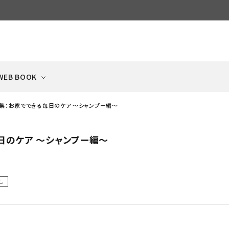
WEB BOOK
集：お家でできる毎日のケア 〜シャンプー編〜
日のケア 〜シャンプー編〜
ECIPE
ケージ・サークル
NEWS
ドッグフード
ベッド・タオル・
冷凍品
ペットゲート
フードボウル・食器
犬と猫の手作りごはん集
Scandinavian Pet
日々のお知らせ
（ドライ）
クッション
（クール便）
（飛び出し防止扉）
Cage
し
おやつ
キャットフード
猫のおもちゃ・雑貨
ふりかけ
（ビッツ系）
（ドライ）
BEYOND LINE
ベッド・タオル