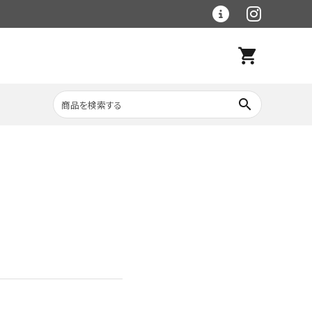
shopping_cart
search
レトルト食材
大理石シリーズ
ラグマット
ベース手作り食材・
冷凍品
野菜・穀物食材
（クール便）
フードボウル・食器