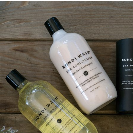
ふりかけ・
猫のおやつ
大理石シリーズ
サプリメント
お出かけ
Marble Works
オーナーズアイテム