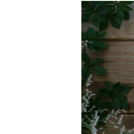
オイル・酢・サプリメント
レトルト食材
おもちゃ・
トレーニング用品
ケア用品・雑貨