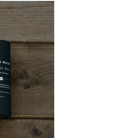
ベース手作り食材・
野菜・穀物食材
トイレ・消臭衛生