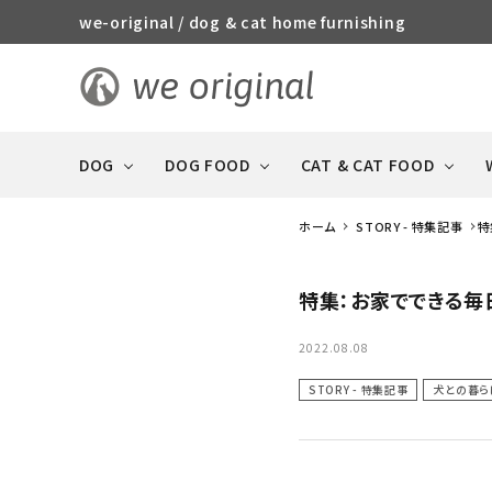
we-original / dog & cat home furnishing
DOG
DOG FOOD
CAT & CAT FOOD
ホーム
STORY - 特集記事
特
特集：お家でできる毎
STORY
R
CAT & CAT FOOD
DOG FOOD 全商品
犬や猫との暮らしの特集
DOG 全商品
全商品
2022.08.08
STORY - 特集記事
犬との暮ら
おやつ（ジャーキー系・
消臭・ケア・
GOOD MANNERS DOG
ソーセージ）
防災用品
series