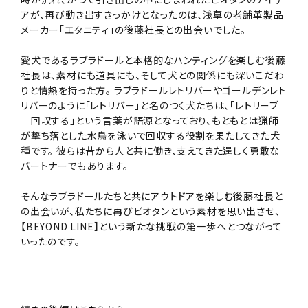
アが、再び動き出すきっかけとなったのは、浅草の老舗革製品
メーカー「エタニティ」の後藤社長との出会いでした。
愛犬であるラブラドールと本格的なハンティングを楽しむ後藤
社長は、素材にも道具にも、そして犬との関係にも深いこだわ
りと情熱を持った方。 ラブラドールレトリバーやゴールデンレト
リバーのように「レトリバー」と名のつく犬たちは、「レトリーブ
＝回収する」という言葉が語源となっており、もともとは猟師
が撃ち落とした水鳥を泳いで回収する役割を果たしてきた犬
種です。 彼らは昔から人と共に働き、支えてきた逞しく勇敢な
パートナーでもあります。
そんなラブラドールたちと共にアウトドアを楽しむ後藤社長と
の出会いが、私たちに再びビオタンという素材を思い出させ、
【BEYOND LINE】という新たな挑戦の第一歩へとつながって
いったのです。