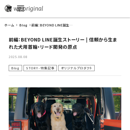
shopping_cart
ホーム
Blog
前編：BEYOND LINE誕生ス
トーリー | 信頼から生まれた
犬用首輪・リード開発の原点
前編：BEYOND LINE誕生ストーリー | 信頼から生ま
れた犬用首輪・リード開発の原点
2025.08.08
Blog
STORY - 特集記事
オリジナルプロダクト