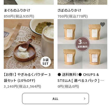
まぐろのふりかけ
さばのふりかけ
850円(税込935円)
700円(税込770円)
favorite
favorite
【お得！】 やぎみるくパウダー 3
● 送料無料！● CHUPS &
袋セット (10％OFF)
STELLA [ 選べる３パック ] セッ
3,240円(税込3,564円)
トについて
0円(税込0円)
ALL