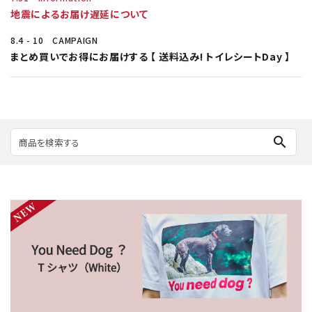
地震によるお届け遅延について
8.4 - 10 CAMPAIGN
まとめ買いでお得にお届けする 【 送料込み! トイレシートDay 】
7.13 NEW ARRIVAL
車やパソコン、お好きなところに
【 GOOD MANNERS DOG ラウンドステッカー 】
search
7.13 NEW ARRIVAL
自分だけのカスタマイズを
【 GOOD MANNERS DOG サークルステッカー 】
6.22 NEW ARRIVAL
日常に溶け込む、自然の心地よさ
【 You need dog？Tシャツ（White）】
6.22 NEW ARRIVAL
素材本来の心地よさをまとう
【 You need dog？Tシャツ（Black）】