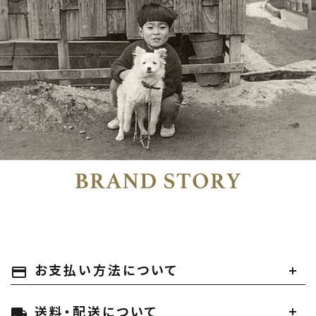
お支払い方法について
payment
送料・配送について
local_shipping