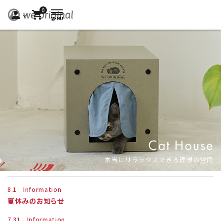
0
person
shopping_cart
8.1 Information
夏休みのお知らせ
7.31 Information