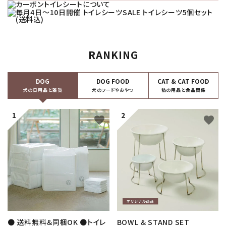
6.10 NEW ARRIVAL
【 7種のおやつが新登場 】
5.29 Restock
再入荷のお知らせ！
RANKING
4.28 NEW ARRIVAL
あるオーナー様の切実な声から生まれたアイテム
DOG
DOG FOOD
CAT & CAT FOOD
【 SMOOTH LEATHER HARNESS 】
犬の日用品と雑貨
犬のフードやおやつ
猫の用品と食品関係
3.17 NEW ARRIVAL
favorite
favorite
大型犬に、高さ 104.5cm のハイタイプ・ペットケージ
【 スカンジナビアンペットケージ HIGH type 】
2.20 Featured Story
特集：猫の日に、やさしい居場所をプレゼント。
2.17 Featured Story
特集：季節の移ろいを健やかに。
2.10 Featured Story
● 送料無料＆同梱OK ●トイレ
BOWL ＆ STAND SET
愛犬と楽しむバレンタインの過ごし方