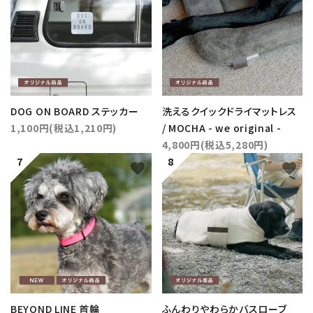
DOG ON BOARD ステッカー
洗えるクイックドライマットレス
1,100円(税込1,210円)
/ MOCHA - we original -
4,800円(税込5,280円)
favorite
favorite
BEYOND LINE 首輪
ふんわりやわらかバスローブ